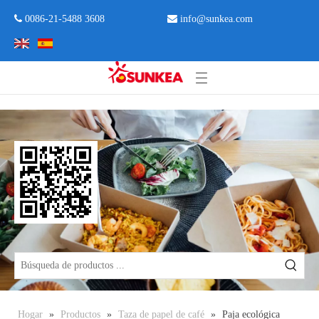
 0086-21-5488 3608

info@sunkea.com
Hogar
»
Productos
»
Taza de papel de café
»
Paja ecológica