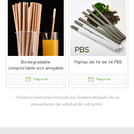
Biodegradable
Pajitas de té de té PBS
compostable eco amigable
kraft bio paja de papel
biografía
Preguntar
Preguntar
El precio será proporcionado por Sunkea después de su

presentación de solicitud de cotización.