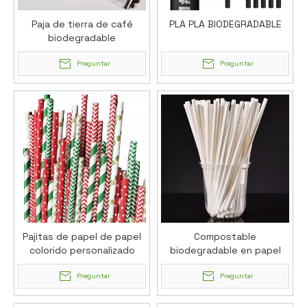
Paja de tierra de café
PLA PLA BIODEGRADABLE
biodegradable
Preguntar
Preguntar
Pajitas de papel de papel
Compostable
colorido personalizado
biodegradable en papel
blanco ecológico que bebe
Preguntar
pajitas
Preguntar