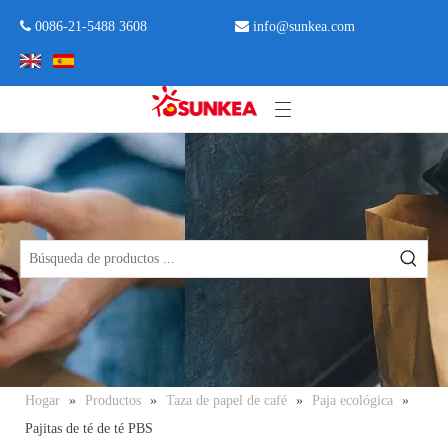
 0086-21-5488 3608

info@sunkea.com
Hogar
»
Productos
»
Taza de papel de café
»
Paja ecológica
»
Pajitas de té de té PBS