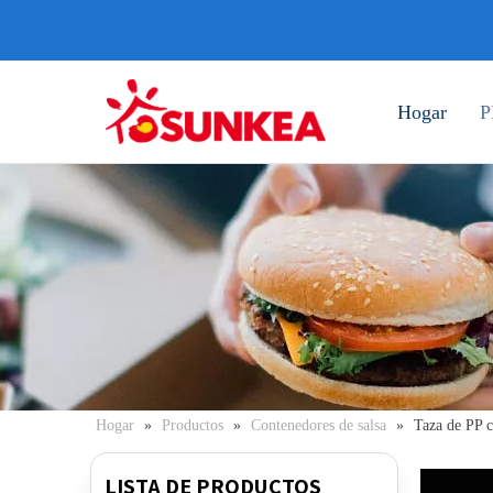
Hogar
P
Hogar
»
Productos
»
Contenedores de salsa
»
Taza de PP c
LISTA DE PRODUCTOS