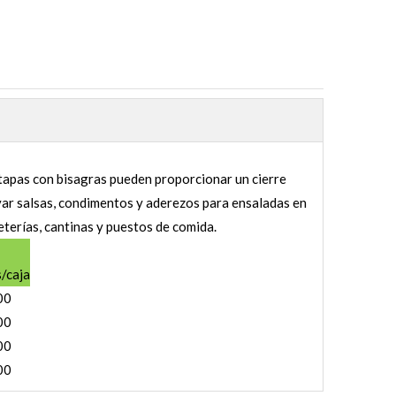
 tapas con bisagras pueden proporcionar un cierre
var salsas, condimentos y aderezos para ensaladas en
terías, cantinas y puestos de comida.
/caja
00
00
00
00