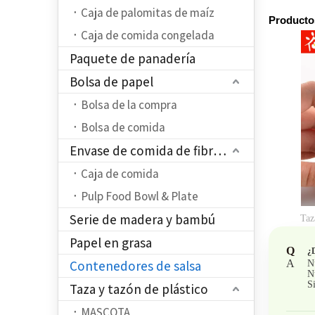
Caja de palomitas de maíz
Producto
Caja de comida congelada
Paquete de panadería
Bolsa de papel
Bolsa de la compra
Bolsa de comida
Envase de comida de fibra de pulpa
Caja de comida
Pulp Food Bowl & Plate
Serie de madera y bambú
Taz
Papel en grasa
Q
¿
Contenedores de salsa
A
N
N
S
Taza y tazón de plástico
MASCOTA