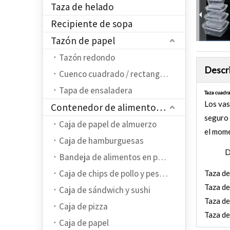
Taza de helado
Recipiente de sopa
Tazón de papel
Tazón redondo
Descri
Cuenco cuadrado / rectangular
Tapa de ensaladera
Taza cuadr
Los vas
Contenedor de alimentos de papel
seguro 
Caja de papel de almuerzo
el mome
Caja de hamburguesas
D
Bandeja de alimentos en papel
Caja de chips de pollo y pescado frito
Taza de
Taza de
Caja de sándwich y sushi
Taza de
Caja de pizza
Taza de
Caja de papel