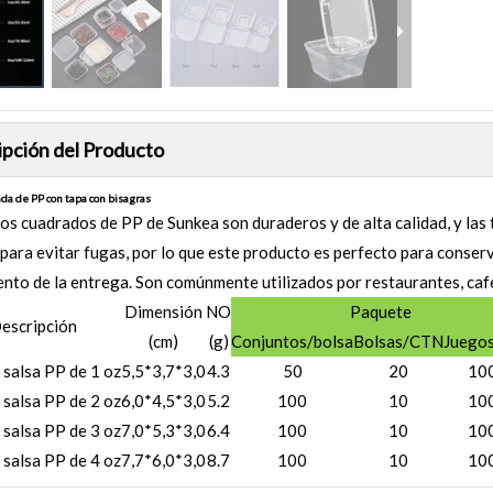
pción del Producto
ada de PP con tapa con bisagras
os cuadrados de PP de Sunkea son duraderos y de alta calidad, y las
para evitar fugas, por lo que este producto es perfecto para conser
nto de la entrega. Son comúnmente utilizados por restaurantes, cafe
Dimensión
NO
Paquete
escripción
(cm)
(g)
Conjuntos/bolsa
Bolsas/CTN
Juegos
 salsa PP de 1 oz
5,5*3,7*3,0
4.3
50
20
10
 salsa PP de 2 oz
6,0*4,5*3,0
5.2
100
10
10
 salsa PP de 3 oz
7,0*5,3*3,0
6.4
100
10
10
 salsa PP de 4 oz
7,7*6,0*3,0
8.7
100
10
10