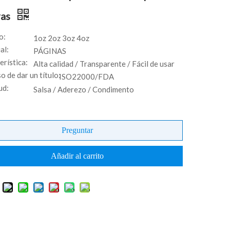
ras
o:
1oz 2oz 3oz 4oz
al:
PÁGINAS
erística:
Alta calidad / Transparente / Fácil de usar
o de dar un título:
ISO22000/FDA
ud:
Salsa / Aderezo / Condimento
Preguntar
Añadir al carrito