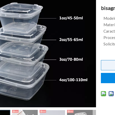
bisag
Model
Materi
Caract
Proces
Solicit