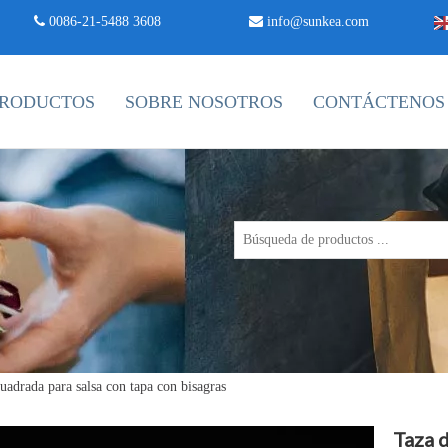
 0086-21-5488 3608

info@sunkea.com
RODUCTOS
SOBRE NOSOTROS
CONTÁCTENOS
uadrada para salsa con tapa con bisagras
Taza d