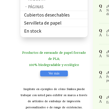
Q
PÁGINAS
¿C
A
N
Cubiertos desechables
d
Servilleta de papel
En stock
Q
¿
A
L
Q
¿P
Productos de envasado de papel forrado
A
S
de PLA;
100% biodegradable y ecológico
Q
¿P
Ver más
A
P
pe
Inspírate en ejemplos de cómo Sunkea puede
trabajar con usted para exhibir su marca a través
Q
¿C
A
de artículos de embalaje de impresión
E
personalizados o de rango de existencias.