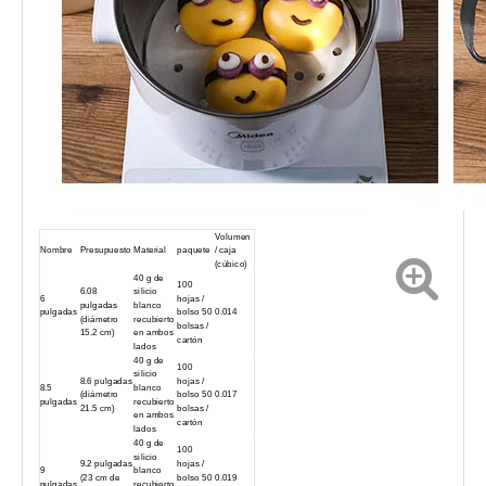
Volumen
Nombre
Presupuesto
Material
paquete
/ caja
(cúbico)
40 g de
100
6.08
silicio
6
hojas /
pulgadas
blanco
pulgadas
bolso 50
0.014
(diámetro
recubierto
bolsas /
15.2 cm)
en ambos
cartón
lados
40 g de
100
silicio
8.6 pulgadas
hojas /
8.5
blanco
(diámetro
bolso 50
0.017
pulgadas
recubierto
21.5 cm)
bolsas /
en ambos
cartón
lados
40 g de
100
silicio
9.2 pulgadas
hojas /
9
blanco
(23 cm de
bolso 50
0.019
pulgadas
recubierto