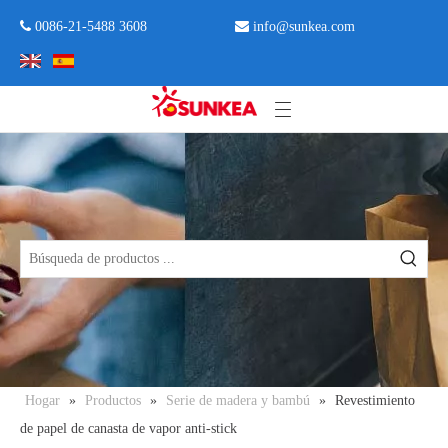
 0086-21-5488 3608

info@sunkea.com
Hogar
»
Productos
»
Serie de madera y bambú
»
Revestimiento
de papel de canasta de vapor anti-stick