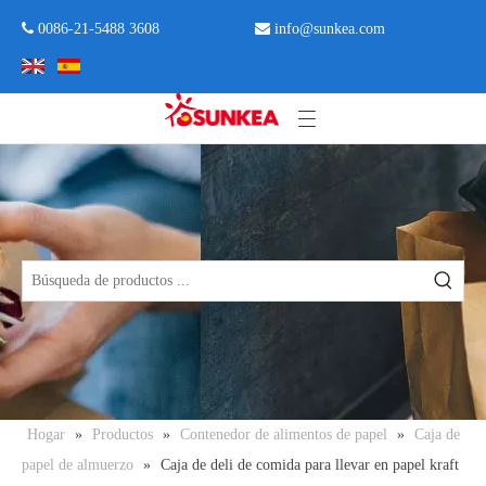
 0086-21-5488 3608

info@sunkea.com
Hogar
»
Productos
»
Contenedor de alimentos de papel
»
Caja de
papel de almuerzo
»
Caja de deli de comida para llevar en papel kraft