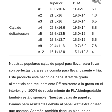
superior
BTM
#1
13.0x10.6
11.4x9
6.1
#2
21.5x16
19.6x14
4.8
#3
21.5x16
19.6x14
6.5
Caja de
#4
22.3x16.6
19.6x14
8.8
delicatessen
#5
16.6x13.5
15.0x12
5
#8
16.9x13.7
15.3x12
6.5
#9
22.4x11.3
19.7x8.9
7.8
#12
16.1x12.8
15.1x12.2
4
Nuestras populares cajas de papel para llevar para llevar
son perfectas para servir comida para llevar caliente y fría.
Este producto está hecho de papel Kraft de grado
alimenticio con recubrimiento PE resistente a la grasa en el
interior, y el 100% de recubrimiento de PLA biodegradable
también está disponible. Nuestras cajas de papel son
livianas pero resistentes debido al papel kraft extra grueso
que usamos. Además, también tiene un bloqueo de