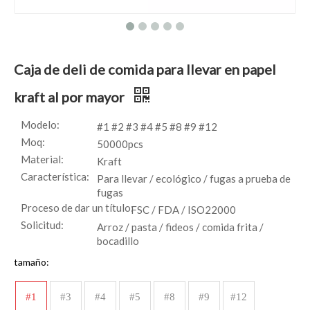
Caja de deli de comida para llevar en papel
kraft al por mayor
Modelo:
#1 #2 #3 #4 #5 #8 #9 #12
Moq:
50000pcs
Material:
Kraft
Característica:
Para llevar / ecológico / fugas a prueba de
fugas
Proceso de dar un título:
FSC / FDA / ISO22000
Solicitud:
Arroz / pasta / fideos / comida frita /
bocadillo
tamaño:
#1
#3
#4
#5
#8
#9
#12