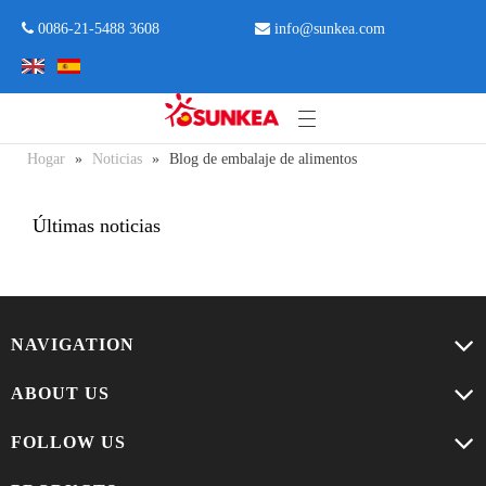
 0086-21-5488 3608

info@sunkea.com
Hogar
»
Noticias
»
Blog de embalaje de alimentos
Últimas noticias
NAVIGATION
ABOUT US
FOLLOW US