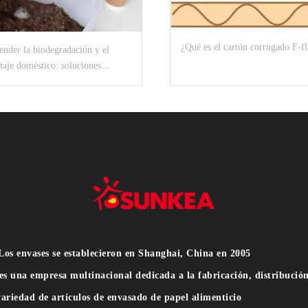
¿Qué es el cartón corrugado F-fl
nder la biodegradación y el
aje doméstico: soluciones
bles para un entorno más limpio '
os envases se establecieron en Shanghai, China en 2005
es una empresa multinacional dedicada a la fabricación, distribució
ariedad de artículos de envasado de papel alimenticio