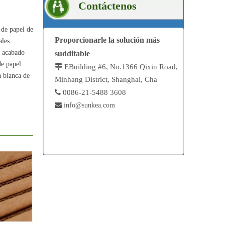
Contáctenos
Más >>
 de papel de
Proporcionarle la solución más
ales
n acabado
sudditable
de papel
 E
Building #6, No.1366 Qixin Road,
a blanca de
Minhang District, Shanghai, Cha

0086-21-5488 3608

info@sunkea.com