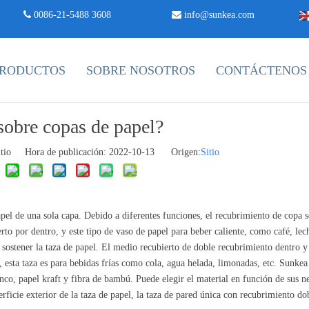
 0086-21-5488 3608

info@sunkea.com
RODUCTOS
SOBRE NOSOTROS
CONTÁCTENOS
sobre copas de papel?
itio Hora de publicación: 2022-10-13 Origen:
Sitio
pel de una sola capa. Debido a diferentes funciones, el recubrimiento de copa s
to por dentro, y este tipo de vaso de papel para beber caliente, como café, lec
 sostener la taza de papel. El medio recubierto de doble recubrimiento dentro y
e, esta taza es para bebidas frías como cola, agua helada, limonadas, etc. Sunkea
anco, papel kraft y fibra de bambú. Puede elegir el material en función de sus n
ficie exterior de la taza de papel, la taza de pared única con recubrimiento do