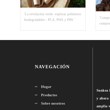
'La revolución verde: explorar polímeros
'Compre
biodegradables - PLA, PHA y PBS '
compost
sosteni
NAVEGACIÓN
Hogar
Sunkea L
Productos
y ahora 
Sobre nosotros
amplia v